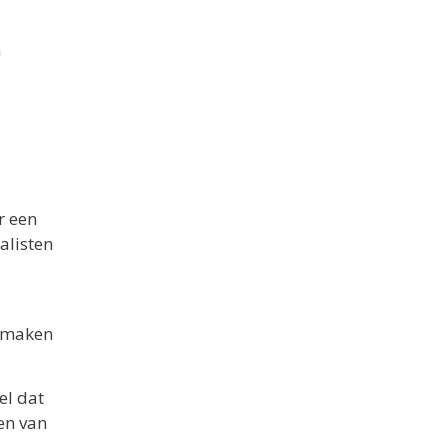
n
r een
alisten
e maken
el dat
gen van