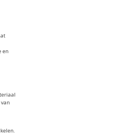
dat
e en
teriaal
 van
akelen.