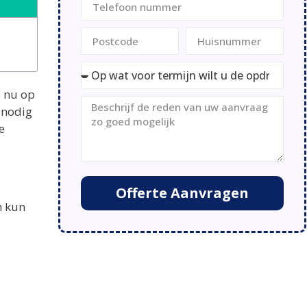
e nu op
 nodig
e
Offerte Aanvragen
m kun