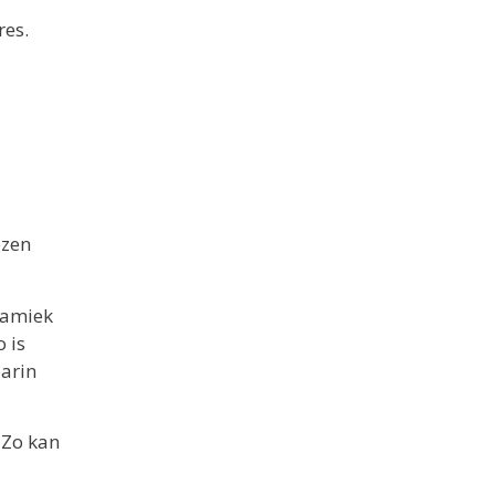
res.
ezen
ramiek
o is
aarin
 Zo kan